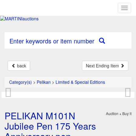
Toggl
naviga
Enter keywords or item number
back
Next Ending Item
Category(s)
>
Pelikan
>
Limited & Special Editions
PELIKAN M101N
Auction + Buy it
Jubilee Pen 175 Years