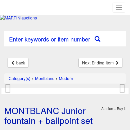
Toggl
naviga
Enter keywords or item number
back
Next Ending Item
Category(s)
>
Montblanc
>
Modern
MONTBLANC Junior
Auction + Buy it
fountain + ballpoint set