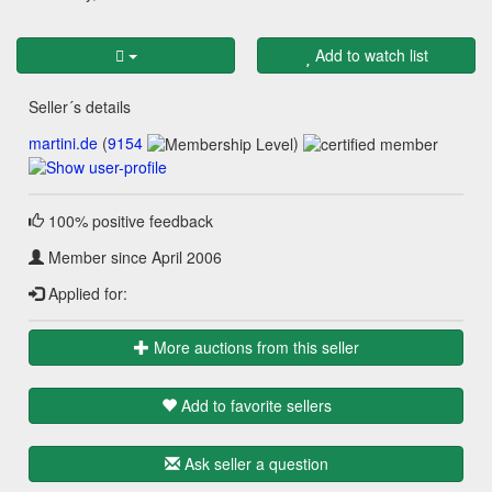
Add to watch list
Seller´s details
martini.de
(
9154
)
100% positive feedback
Member since April 2006
Applied for:
More auctions from this seller
Add to favorite sellers
Ask seller a question