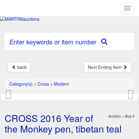
Toggl
naviga
Enter keywords or item number
back
Next Ending Item
Category(s)
>
Cross
>
Modern
CROSS 2016 Year of
Auction + Buy it
the Monkey pen, tibetan teal