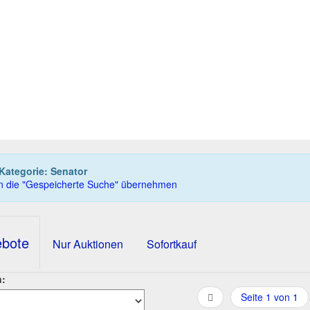
nator pen and ballpoint combination pen, brushed steel
50,00 EUR
0
Gebote
62,50 EUR
Sofortkauf
11T 22h:25m:57s
Kategorie: Senator
in die "Gespeicherte Suche" übernehmen
ebote
Nur Auktionen
Sofortkauf
h:
Seite 1 von 1