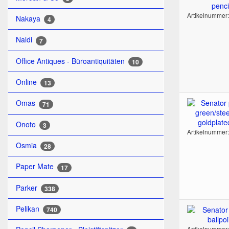
Artikelnummer
Nakaya
4
Naldi
7
Office Antiques - Büroantiquitäten
10
Online
13
Omas
71
Onoto
3
Artikelnummer
Osmia
28
Paper Mate
17
Parker
338
Pelikan
740
Artikelnummer