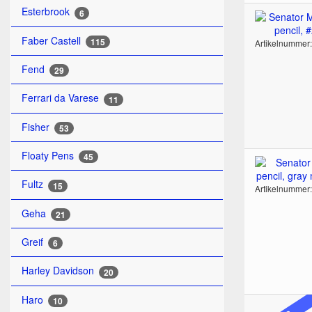
Esterbrook
6
Faber Castell
115
Artikelnummer
Fend
29
Ferrari da Varese
11
Fisher
53
Floaty Pens
45
Fultz
15
Artikelnummer
Geha
21
Greif
6
Harley Davidson
20
Haro
10