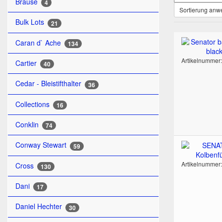
Brause
4
Sortierung an
Bulk Lots
21
Caran d` Ache
134
Artikelnummer
Cartier
40
Cedar - Bleistifthalter
36
Collections
16
Conklin
74
Conway Stewart
59
Artikelnummer
Cross
130
Dani
17
Daniel Hechter
30