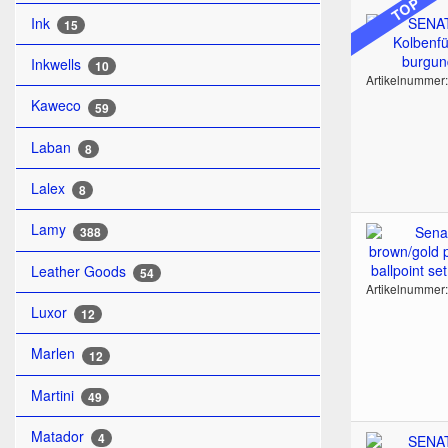
TOP
Ink
15
Inkwells
10
Artikelnummer
Kaweco
59
Laban
8
Lalex
8
Lamy
388
Leather Goods
54
Artikelnummer
Luxor
12
Marlen
12
Martini
49
Matador
4