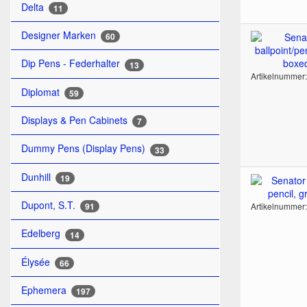
Delta
11
Designer Marken
60
Dip Pens - Federhalter
13
Artikelnummer
Diplomat
59
Displays & Pen Cabinets
7
Dummy Pens (Display Pens)
33
Dunhill
19
Dupont, S.T.
Artikelnummer
91
Edelberg
14
Élysée
66
Ephemera
197