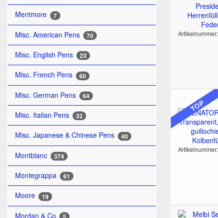
Mentmore
7
Artikelnummer
Misc. American Pens
70
Misc. English Pens
23
Misc. French Pens
60
Misc. German Pens
64
TOP
Misc. Italian Pens
32
Misc. Japanese & Chinese Pens
40
Artikelnummer
Montblanc
374
Montegrappa
61
Moore
19
Mordan & Co
5