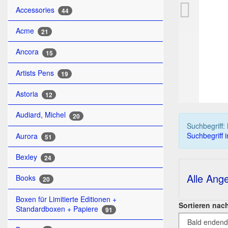
Se
Accessories
44
Acme
21
Ancora
15
Artists Pens
19
Astoria
12
Audiard, Michel
20
Suchbegriff:
Suchbegriff 
Aurora
51
Bexley
24
Alle Ang
Books
20
Boxen für Limitierte Editionen +
Sortieren nac
Standardboxen + Papiere
91