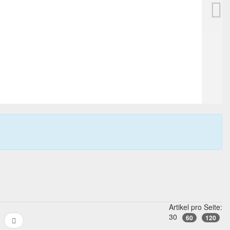
SENATOR President Herrenfüller, Kolben, 14 Karat M
199,00 EUR
0
Gebote
225,00 EUR
Sofortkauf
09T 04h:50m:52s
Artikel pro Seite:
30
60
120