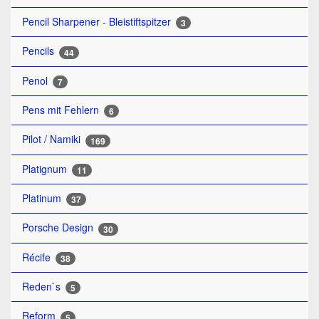
Pencil Sharpener - Bleistiftspitzer
3
Pencils
44
Penol
7
Pens mit Fehlern
6
Pilot / Namiki
169
Platignum
11
Platinum
37
Porsche Design
30
Récife
38
Reden`s
5
Reform
5