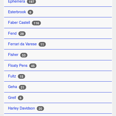
Ephemera
197
Esterbrook
6
Faber Castell
116
Fend
29
Ferrari da Varese
11
Fisher
53
Floaty Pens
45
Fultz
15
Geha
21
Greif
6
Harley Davidson
20