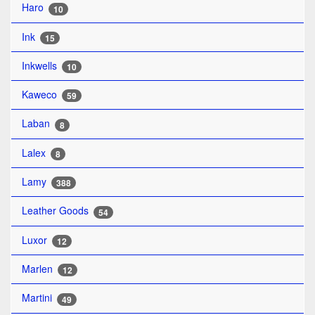
Haro
10
Ink
15
Inkwells
10
Kaweco
59
Laban
8
Lalex
8
Lamy
388
Leather Goods
54
Luxor
12
Marlen
12
Martini
49