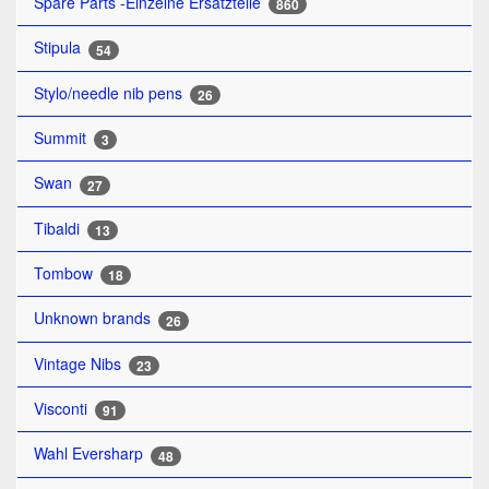
Spare Parts -Einzelne Ersatzteile
860
Stipula
54
Stylo/needle nib pens
26
Summit
3
Swan
27
Tibaldi
13
Tombow
18
Unknown brands
26
Vintage Nibs
23
Visconti
91
Wahl Eversharp
48