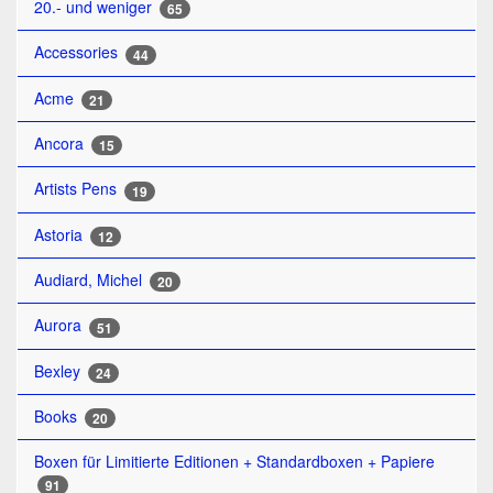
20.- und weniger
65
Accessories
44
Acme
21
Ancora
15
Artists Pens
19
Astoria
12
Audiard, Michel
20
Aurora
51
Bexley
24
Books
20
Boxen für Limitierte Editionen + Standardboxen + Papiere
91