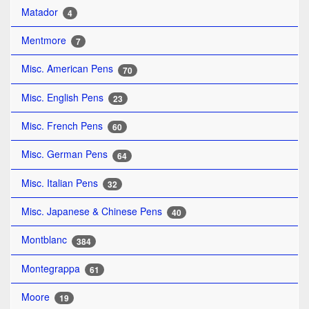
Matador
4
Mentmore
7
Misc. American Pens
70
Misc. English Pens
23
Misc. French Pens
60
Misc. German Pens
64
Misc. Italian Pens
32
Misc. Japanese & Chinese Pens
40
Montblanc
384
Montegrappa
61
Moore
19