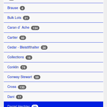
Brause
4
Bulk Lots
21
Caran d` Ache
134
Cartier
40
Cedar - Bleistifthalter
36
Collections
16
Conklin
74
Conway Stewart
59
Cross
130
Dani
17
Daniel Hechter
30