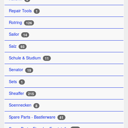
Repair Tools
1
Rotring
126
Sailor
14
Salz
93
Schule & Studium
11
Senator
19
Sets
1
Sheaffer
215
Soennecken
8
Spare Parts - Bastlerware
41