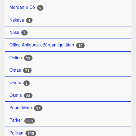
Mordan & Co
5
Nakaya
4
Naldi
7
Office Antiques - Büroantiquitäten
10
Online
13
Omas
71
Onoto
3
Osmia
28
Paper Mate
17
Parker
338
Pelikan
740