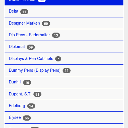
Delta
11
Designer Marken
60
Dip Pens - Federhalter
13
Diplomat
59
Displays & Pen Cabinets
7
Dummy Pens (Display Pens)
33
Dunhill
19
Dupont, S.T.
91
Edelberg
14
Élysée
66