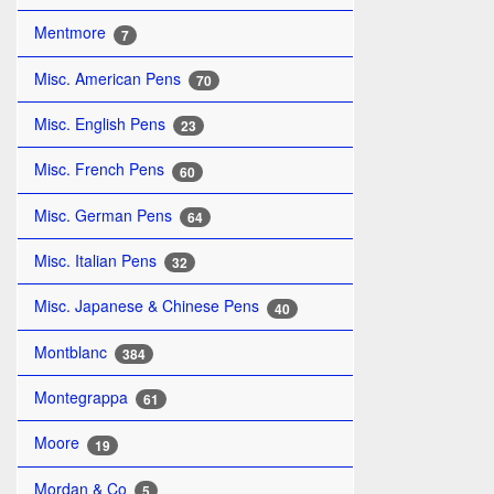
Mentmore
7
Misc. American Pens
70
Misc. English Pens
23
Misc. French Pens
60
Misc. German Pens
64
Misc. Italian Pens
32
Misc. Japanese & Chinese Pens
40
Montblanc
384
Montegrappa
61
Moore
19
Mordan & Co
5