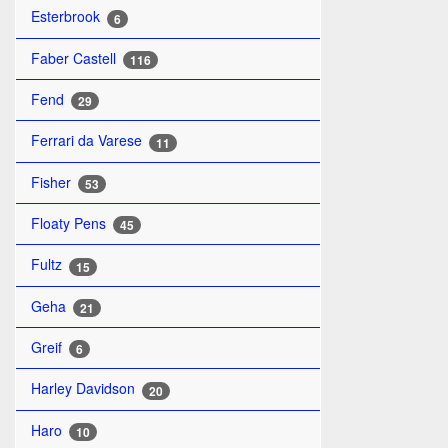
Esterbrook
6
Faber Castell
116
Fend
29
Ferrari da Varese
11
Fisher
53
Floaty Pens
45
Fultz
15
Geha
21
Greif
6
Harley Davidson
20
Haro
10