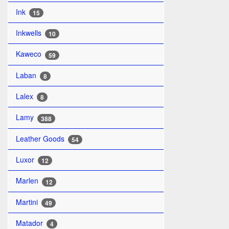
Ink
15
Inkwells
10
Kaweco
59
Laban
8
Lalex
8
Lamy
388
Leather Goods
54
Luxor
12
Marlen
12
Martini
49
Matador
4