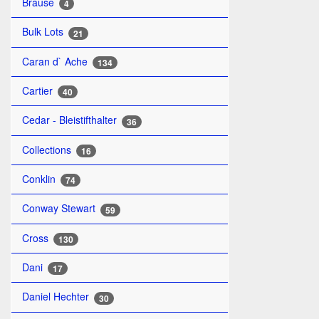
Brause
4
Bulk Lots
21
Caran d` Ache
134
Cartier
40
Cedar - Bleistifthalter
36
Collections
16
Conklin
74
Conway Stewart
59
Cross
130
Dani
17
Daniel Hechter
30