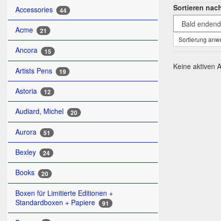
Sortieren nac
Accessories
44
Acme
21
Sortierung an
Ancora
15
Keine aktiven A
Artists Pens
19
Astoria
12
Audiard, Michel
20
Aurora
51
Bexley
24
Books
20
Boxen für Limitierte Editionen +
Standardboxen + Papiere
91