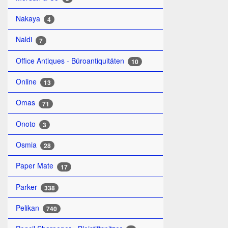
Nakaya
4
Naldi
7
Office Antiques - Büroantiquitäten
10
Online
13
Omas
71
Onoto
3
Osmia
28
Paper Mate
17
Parker
338
Pelikan
740