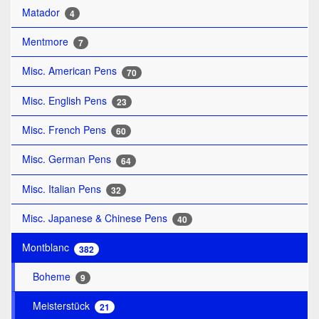
Matador
4
Mentmore
7
Misc. American Pens
70
Misc. English Pens
23
Misc. French Pens
60
Misc. German Pens
64
Misc. Italian Pens
32
Misc. Japanese & Chinese Pens
40
Montblanc
382
Boheme
9
Meisterstück
21