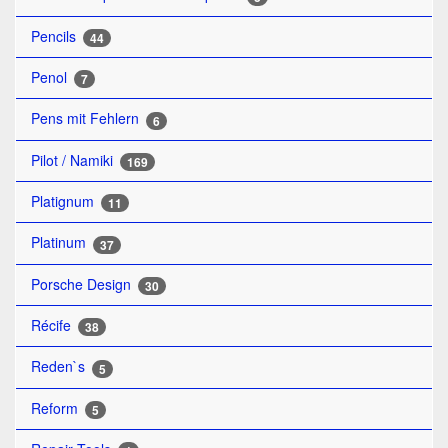
Pencils
44
Penol
7
Pens mit Fehlern
6
Pilot / Namiki
169
Platignum
11
Platinum
37
Porsche Design
30
Récife
38
Reden`s
5
Reform
5