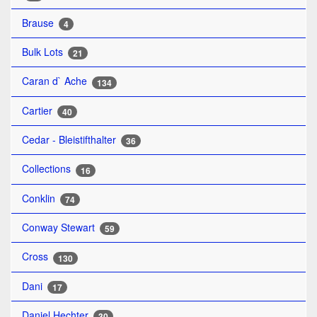
Brause
4
Bulk Lots
21
Caran d` Ache
134
Cartier
40
Cedar - Bleistifthalter
36
Collections
16
Conklin
74
Conway Stewart
59
Cross
130
Dani
17
Daniel Hechter
30