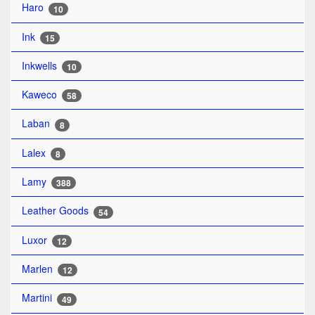
Haro
10
Ink
15
Inkwells
10
Kaweco
58
Laban
8
Lalex
8
Lamy
388
Leather Goods
54
Luxor
12
Marlen
12
Martini
49