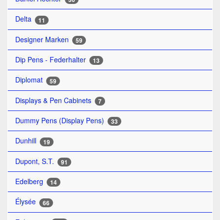
Delta
11
Designer Marken
59
Dip Pens - Federhalter
13
Diplomat
59
Displays & Pen Cabinets
7
Dummy Pens (Display Pens)
33
Dunhill
19
Dupont, S.T.
91
Edelberg
14
Élysée
66