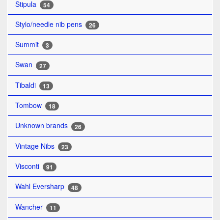
Stipula
54
Stylo/needle nib pens
26
Summit
3
Swan
27
Tibaldi
13
Tombow
18
Unknown brands
26
Vintage Nibs
23
Visconti
91
Wahl Eversharp
48
Wancher
11