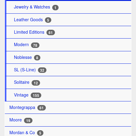
Jewelry & Watches
1
Leather Goods
5
Limited Editions
61
Modern
78
Noblesse
8
SL (S-Line)
32
Solitaire
12
Vintage
155
Montegrappa
61
Moore
19
Mordan & Co
5