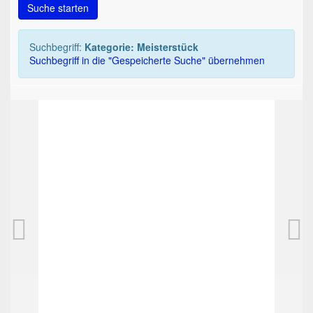
Suche starten
Suchbegriff:
Kategorie: Meisterstück
Suchbegriff in die "Gespeicherte Suche" übernehmen
TOP
MONTBLANC Mozart Kugelschreiber rot mar
475,00 EUR
Sofortkauf
Keine Abholung
+ 7,00 EUR
Versand