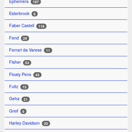
Ephemera
197
Esterbrook
6
Faber Castell
116
Fend
29
Ferrari da Varese
11
Fisher
53
Floaty Pens
45
Fultz
15
Geha
21
Greif
6
Harley Davidson
20