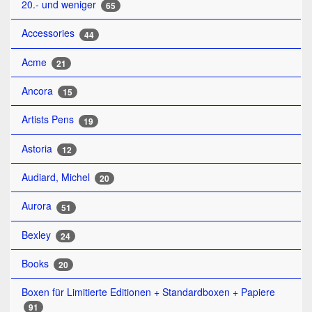
20.- und weniger
65
Accessories
44
Acme
21
Ancora
15
Artists Pens
19
Astoria
12
Audiard, Michel
20
Aurora
51
Bexley
24
Books
20
Boxen für Limitierte Editionen + Standardboxen + Papiere
91