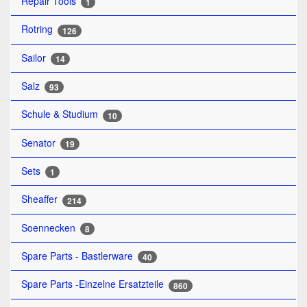
Repair Tools
1
Rotring
126
Sailor
14
Salz
93
Schule & Studium
10
Senator
19
Sets
1
Sheaffer
214
Soennecken
8
Spare Parts - Bastlerware
40
Spare Parts -Einzelne Ersatzteile
860