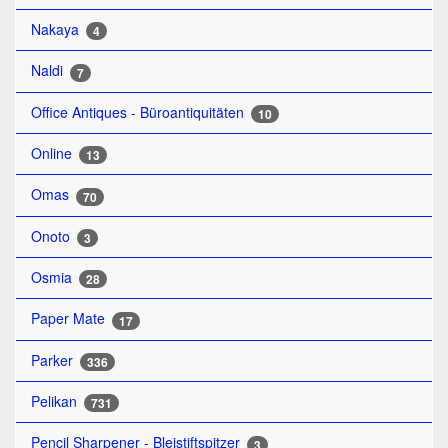
Nakaya
4
Naldi
7
Office Antiques - Büroantiquitäten
10
Online
13
Omas
70
Onoto
3
Osmia
28
Paper Mate
17
Parker
336
Pelikan
731
Pencil Sharpener - Bleistiftspitzer
3