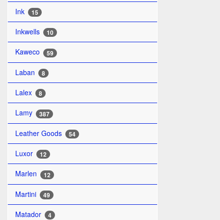
Ink
15
Inkwells
10
Kaweco
59
Laban
8
Lalex
8
Lamy
387
Leather Goods
54
Luxor
12
Marlen
12
Martini
49
Matador
4