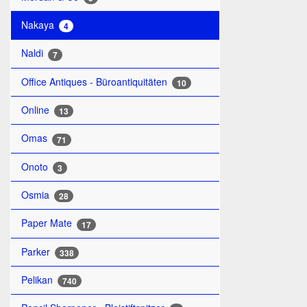
Nakaya
4
Naldi
7
Office Antiques - Büroantiquitäten
10
Online
13
Omas
71
Onoto
3
Osmia
28
Paper Mate
17
Parker
338
Pelikan
740