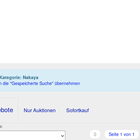
KAYA Phoenix (#11064) Füllhalter
NAKAYA Bat (#170
6.750,00 EUR
1.200,00 EUR
0
Gebote
0
Gebote
7.000,00 EUR
1.250,00 EUR
Sofortkauf
Sofortkauf
11T 11h:40m:33s
11T 11h:15m:36s
Kategorie: Nakaya
in die "Gespeicherte Suche" übernehmen
ebote
Nur Auktionen
Sofortkauf
h:
Seite 1 von 1