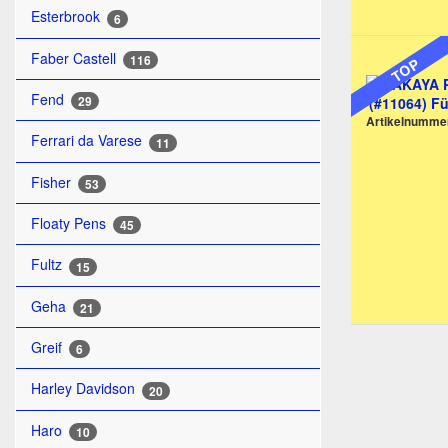
Esterbrook
6
Faber Castell
116
TOP
Fend
29
Artikelnumme
Ferrari da Varese
11
Fisher
53
Floaty Pens
45
Fultz
15
Geha
21
Greif
6
Harley Davidson
20
Haro
10