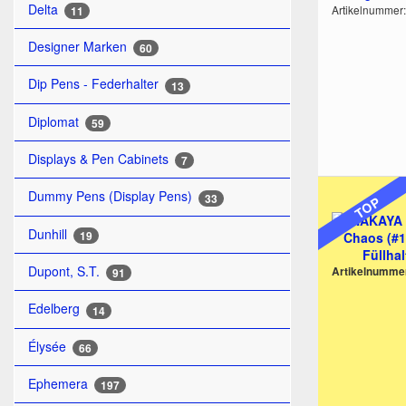
Delta
Artikelnummer
11
Designer Marken
60
Dip Pens - Federhalter
13
Diplomat
59
Displays & Pen Cabinets
7
Dummy Pens (Display Pens)
33
TOP
Dunhill
19
Dupont, S.T.
Artikelnumme
91
Edelberg
14
Élysée
66
Ephemera
197