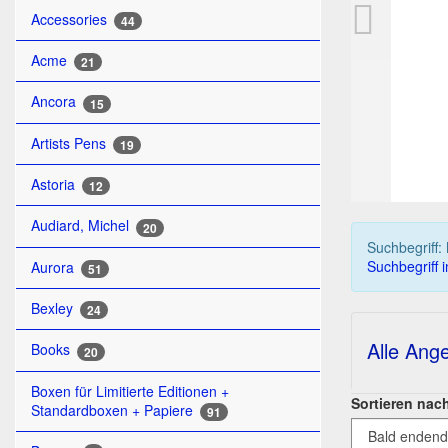
NA
Accessories
44
Acme
21
Ancora
15
Artists Pens
19
Astoria
12
Audiard, Michel
20
Suchbegriff:
Suchbegriff 
Aurora
51
Bexley
24
Alle Ang
Books
20
Boxen für Limitierte Editionen +
Sortieren nac
Standardboxen + Papiere
91