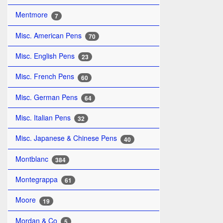
Mentmore
7
Misc. American Pens
70
Misc. English Pens
23
Misc. French Pens
60
Misc. German Pens
64
Misc. Italian Pens
32
Misc. Japanese & Chinese Pens
40
Montblanc
384
Montegrappa
61
Moore
19
Mordan & Co
5