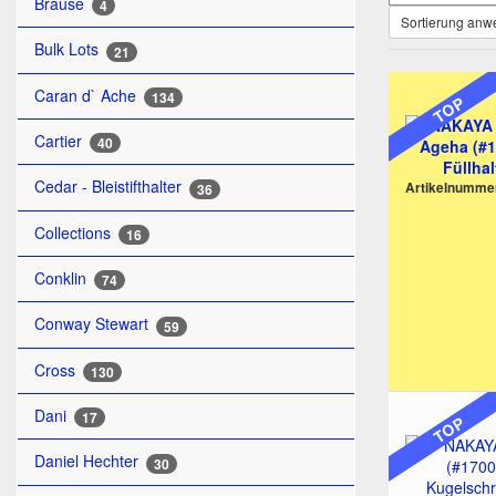
Brause
4
Sortierung an
Bulk Lots
21
Caran d` Ache
134
TOP
Cartier
40
Cedar - Bleistifthalter
Artikelnumme
36
Collections
16
Conklin
74
Conway Stewart
59
Cross
130
Dani
17
TOP
Daniel Hechter
30