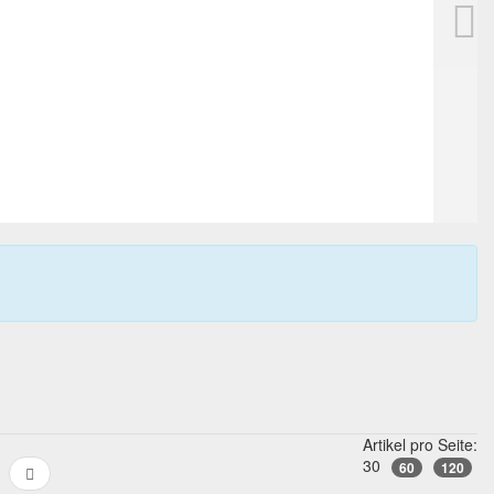
05) Kugelschreiber
NAKAYA Aosuji Ageha (#12007) F
5.800,00 EUR
0
Gebote
6.000,00 EUR
Sofortkauf
11T 10h:50m:33s
Artikel pro Seite:
30
60
120