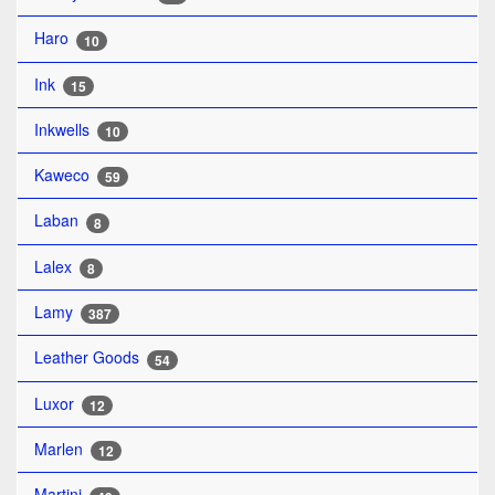
Haro
10
Ink
15
Inkwells
10
Kaweco
59
Laban
8
Lalex
8
Lamy
387
Leather Goods
54
Luxor
12
Marlen
12
Martini