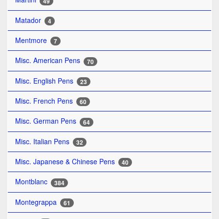
49
Matador
4
Mentmore
7
Misc. American Pens
70
Misc. English Pens
23
Misc. French Pens
60
Misc. German Pens
64
Misc. Italian Pens
32
Misc. Japanese & Chinese Pens
40
Montblanc
384
Montegrappa
61