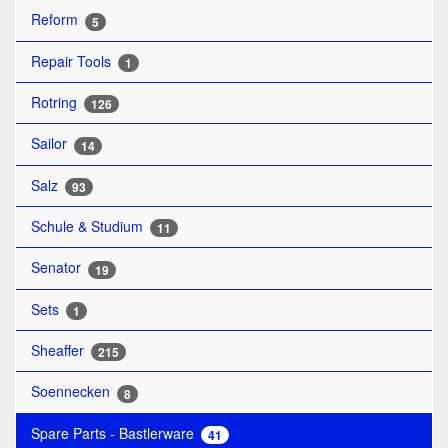
Reform
5
Repair Tools
1
Rotring
126
Sailor
14
Salz
93
Schule & Studium
11
Senator
19
Sets
1
Sheaffer
215
Soennecken
8
Spare Parts - Bastlerware
41