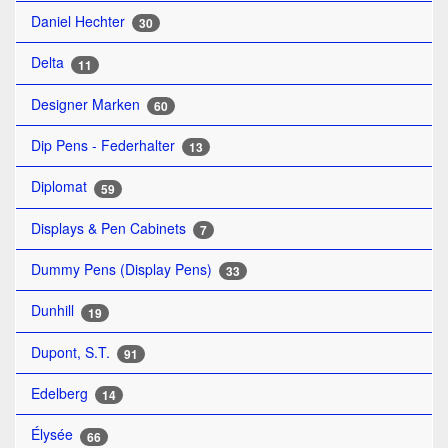
Daniel Hechter
30
Delta
11
Designer Marken
60
Dip Pens - Federhalter
13
Diplomat
59
Displays & Pen Cabinets
7
Dummy Pens (Display Pens)
33
Dunhill
19
Dupont, S.T.
91
Edelberg
14
Élysée
66