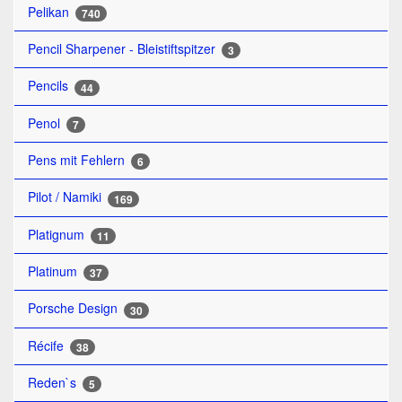
Pelikan
740
Pencil Sharpener - Bleistiftspitzer
3
Pencils
44
Penol
7
Pens mit Fehlern
6
Pilot / Namiki
169
Platignum
11
Platinum
37
Porsche Design
30
Récife
38
Reden`s
5