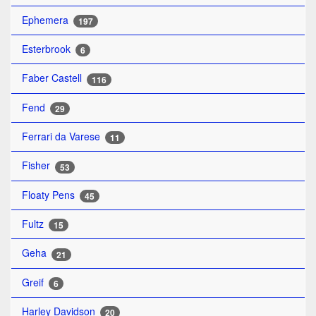
Ephemera
197
Esterbrook
6
Faber Castell
116
Fend
29
Ferrari da Varese
11
Fisher
53
Floaty Pens
45
Fultz
15
Geha
21
Greif
6
Harley Davidson
20