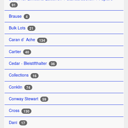
91
Brause
4
Bulk Lots
21
Caran d` Ache
134
Cartier
40
Cedar - Bleistifthalter
36
Collections
16
Conklin
74
Conway Stewart
59
Cross
130
Dani
17