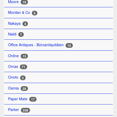
Moore
19
Mordan & Co
5
Nakaya
4
Naldi
7
Office Antiques - Büroantiquitäten
10
Online
13
Omas
71
Onoto
3
Osmia
28
Paper Mate
17
Parker
338