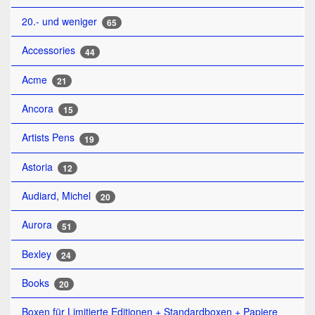
20.- und weniger
65
Accessories
44
Acme
21
Ancora
15
Artists Pens
19
Astoria
12
Audiard, Michel
20
Aurora
51
Bexley
24
Books
20
Boxen für Limitierte Editionen + Standardboxen + Papiere