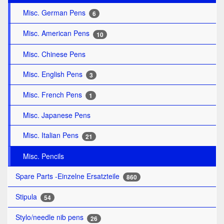
Misc. German Pens
6
Misc. American Pens
10
Misc. Chinese Pens
Misc. English Pens
3
Misc. French Pens
1
Misc. Japanese Pens
Misc. Italian Pens
21
Misc. Pencils
Spare Parts -Einzelne Ersatzteile
860
Stipula
54
Stylo/needle nib pens
26