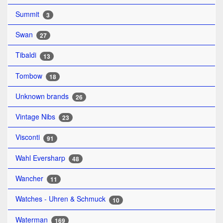
Summit
3
Swan
27
Tibaldi
13
Tombow
18
Unknown brands
26
Vintage Nibs
23
Visconti
91
Wahl Eversharp
48
Wancher
11
Watches - Uhren & Schmuck
10
Waterman
169