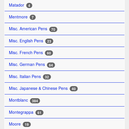
Matador
4
Mentmore
7
Misc. American Pens
70
Misc. English Pens
23
Misc. French Pens
60
Misc. German Pens
64
Misc. Italian Pens
32
Misc. Japanese & Chinese Pens
40
Montblanc
384
Montegrappa
61
Moore
19