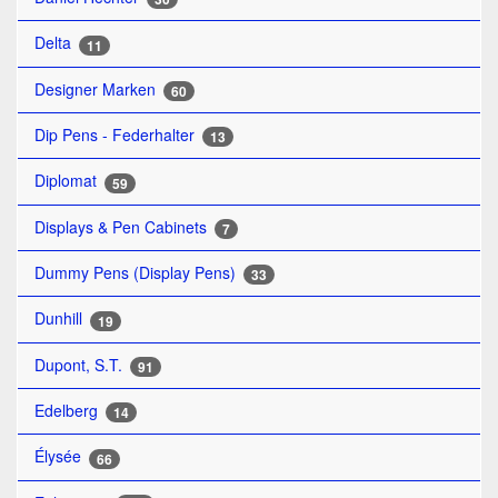
Delta
11
Designer Marken
60
Dip Pens - Federhalter
13
Diplomat
59
Displays & Pen Cabinets
7
Dummy Pens (Display Pens)
33
Dunhill
19
Dupont, S.T.
91
Edelberg
14
Élysée
66