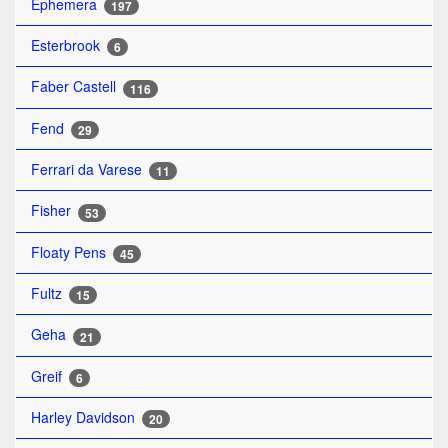
Ephemera
197
Esterbrook
6
Faber Castell
116
Fend
29
Ferrari da Varese
11
Fisher
53
Floaty Pens
45
Fultz
15
Geha
21
Greif
6
Harley Davidson
20