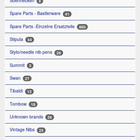
Soennecken
8
Spare Parts - Bastlerware
41
Spare Parts -Einzelne Ersatzteile
860
Stipula
54
Stylo/needle nib pens
26
Summit
3
Swan
27
Tibaldi
13
Tombow
18
Unknown brands
26
Vintage Nibs
23