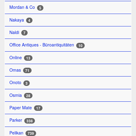
Mordan & Co
5
Nakaya
4
Naldi
7
Office Antiques - Büroantiquitäten
10
Online
13
Omas
71
Onoto
3
Osmia
28
Paper Mate
17
Parker
338
Pelikan
739