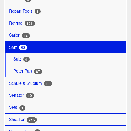
Repair Tools
1
Rotring
126
Sailor
14
Salz
93
Salz
6
Peter Pan
87
Schule & Studium
11
Senator
19
Sets
1
Sheaffer
215