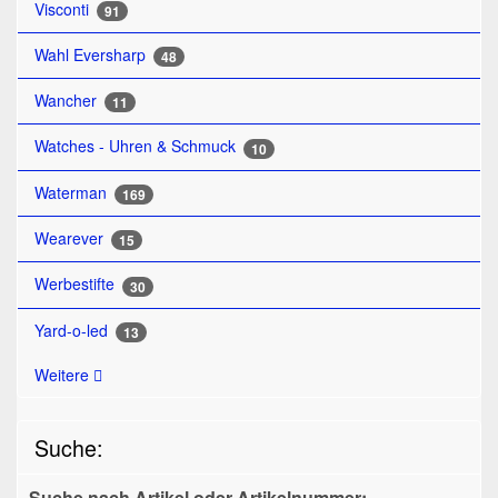
Visconti
91
Wahl Eversharp
48
Wancher
11
Watches - Uhren & Schmuck
10
Waterman
169
Wearever
15
Werbestifte
30
Yard-o-led
13
Weitere
Suche:
Suche nach Artikel oder Artikelnummer: