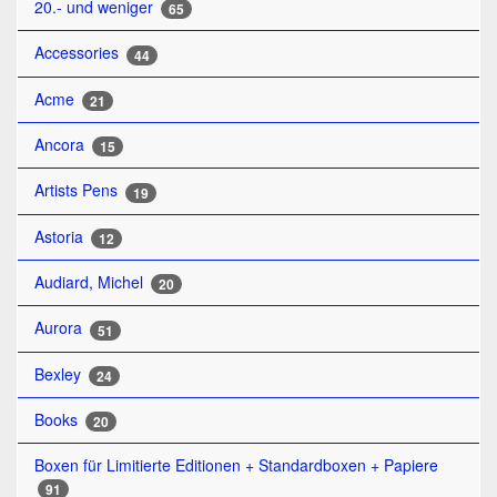
20.- und weniger
65
Accessories
44
Acme
21
Ancora
15
Artists Pens
19
Astoria
12
Audiard, Michel
20
Aurora
51
Bexley
24
Books
20
Boxen für Limitierte Editionen + Standardboxen + Papiere
91