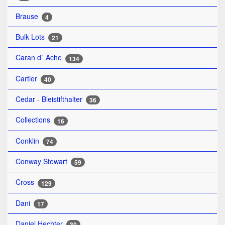
Brause
4
Bulk Lots
21
Caran d` Ache
134
Cartier
40
Cedar - Bleistifthalter
36
Collections
16
Conklin
74
Conway Stewart
59
Cross
129
Dani
17
Daniel Hechter
30