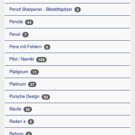
Pencil Sharpener - Bleistiftspitzer
3
Pencils
44
Penol
7
Pens mit Fehlern
6
Pilot / Namiki
169
Platignum
11
Platinum
37
Porsche Design
30
Récife
38
Reden`s
5
Reform
5