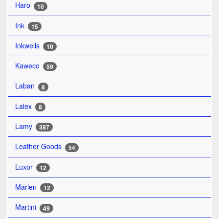
Haro
10
Ink
15
Inkwells
10
Kaweco
59
Laban
8
Lalex
8
Lamy
387
Leather Goods
54
Luxor
12
Marlen
12
Martini
49