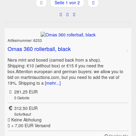
Seite 1 von 2
Artikelnummer: 6233
Omas 360 rollerball, black
Nera mint and boxed (camed back from a shop).
Shipping: €10 (without box) or €15 if you need the
box.Attention european and german buyers: we allow you to
bid on martiniauctions.com, but you need to add the vat of
19%. Shipping to a
[mehr...]
281,25 EUR
0
Gebote
312,50 EUR
Sofortkauf
Keine Abholung
+ 7,00 EUR
Versand
5h:10m:45s