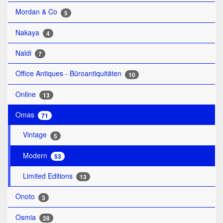
Mordan & Co
5
Nakaya
4
Naldi
7
Office Antiques - Büroantiquitäten
10
Online
13
Omas
71
Vintage
5
Modern
53
Limited Editions
13
Onoto
3
Osmia
28