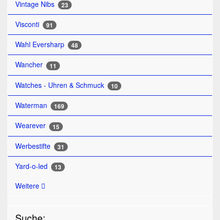
Vintage Nibs
23
Visconti
91
Wahl Eversharp
48
Wancher
11
Watches - Uhren & Schmuck
10
Waterman
169
Wearever
15
Werbestifte
31
Yard-o-led
13
Weitere
Suche: