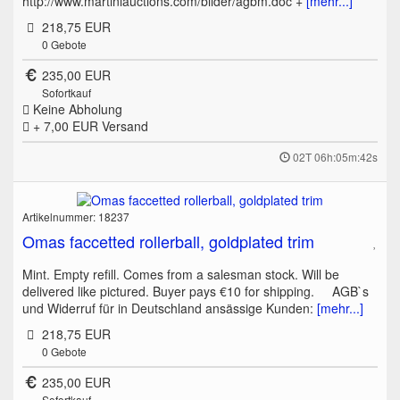
http://www.martiniauctions.com/bilder/agbm.doc +
[mehr...]
218,75 EUR
0
Gebote
235,00 EUR
Sofortkauf
Keine Abholung
+ 7,00 EUR
Versand
02T 06h:05m:42s
Artikelnummer: 18237
Omas faccetted rollerball, goldplated trim
Mint. Empty refill. Comes from a salesman stock. Will be
delivered like pictured. Buyer pays €10 for shipping. AGB`s
und Widerruf für in Deutschland ansässige Kunden:
[mehr...]
218,75 EUR
0
Gebote
235,00 EUR
Sofortkauf