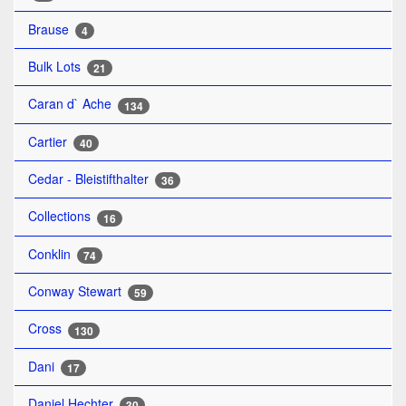
Brause
4
Bulk Lots
21
Caran d` Ache
134
Cartier
40
Cedar - Bleistifthalter
36
Collections
16
Conklin
74
Conway Stewart
59
Cross
130
Dani
17
Daniel Hechter
30