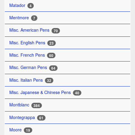
Matador
4
Mentmore
7
Misc. American Pens
70
Misc. English Pens
23
Misc. French Pens
60
Misc. German Pens
64
Misc. Italian Pens
32
Misc. Japanese & Chinese Pens
40
Montblanc
384
Montegrappa
61
Moore
19