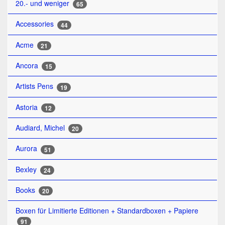
20.- und weniger
65
Accessories
44
Acme
21
Ancora
15
Artists Pens
19
Astoria
12
Audiard, Michel
20
Aurora
51
Bexley
24
Books
20
Boxen für Limitierte Editionen + Standardboxen + Papiere
91