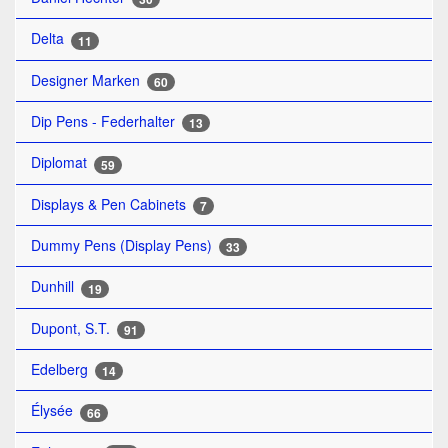
Delta
11
Designer Marken
60
Dip Pens - Federhalter
13
Diplomat
59
Displays & Pen Cabinets
7
Dummy Pens (Display Pens)
33
Dunhill
19
Dupont, S.T.
91
Edelberg
14
Élysée
66