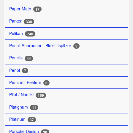
Paper Mate
17
Parker
338
Pelikan
740
Pencil Sharpener - Bleistiftspitzer
3
Pencils
44
Penol
7
Pens mit Fehlern
6
Pilot / Namiki
169
Platignum
11
Platinum
37
Porsche Design
30