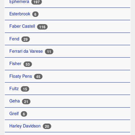
Ephemera
197
Esterbrook
6
Faber Castell
116
Fend
29
Ferrari da Varese
11
Fisher
53
Floaty Pens
45
Fultz
15
Geha
21
Greif
6
Harley Davidson
20