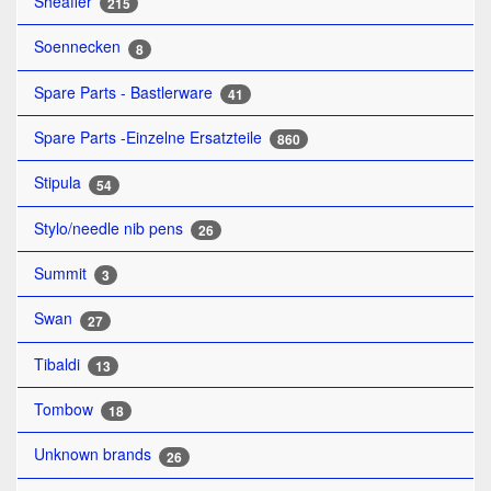
Sheaffer
215
Soennecken
8
Spare Parts - Bastlerware
41
Spare Parts -Einzelne Ersatzteile
860
Stipula
54
Stylo/needle nib pens
26
Summit
3
Swan
27
Tibaldi
13
Tombow
18
Unknown brands
26