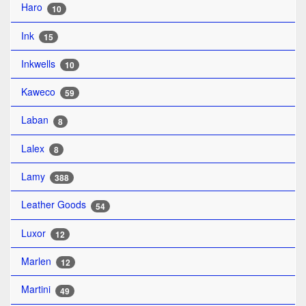
Haro
10
Ink
15
Inkwells
10
Kaweco
59
Laban
8
Lalex
8
Lamy
388
Leather Goods
54
Luxor
12
Marlen
12
Martini
49