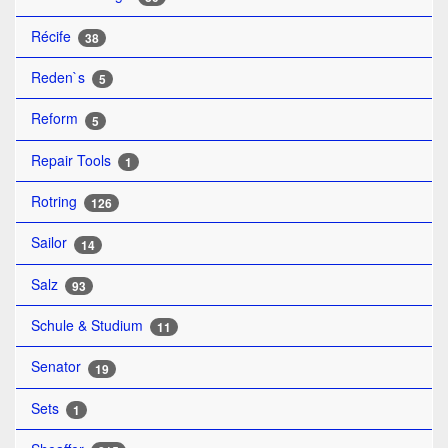
Récife
38
Reden`s
5
Reform
5
Repair Tools
1
Rotring
126
Sailor
14
Salz
93
Schule & Studium
11
Senator
19
Sets
1