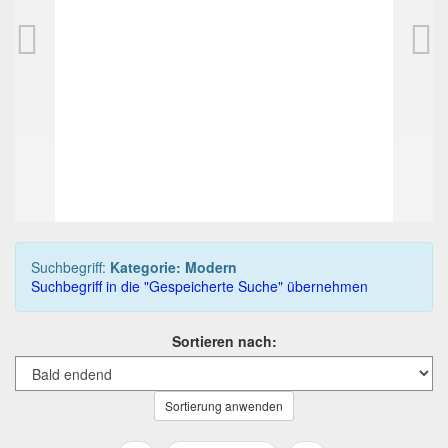
OMAS 360 DIAMONDS Set
OMAS Extra Ro
1.999,00 EUR
125,00 EUR
0
Gebote
0
Gebote
2.250,00 EUR
150,00 EUR
Sofortkauf
Sofortkauf
01T 03h:25m:42s
06T 11h:40m
Suchbegriff:
Kategorie: Modern
Suchbegriff in die "Gespeicherte Suche" übernehmen
Sortieren nach:
Sortierung anwenden